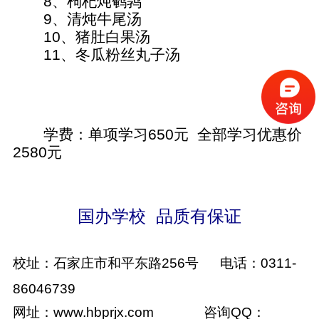
8
、枸杞炖鹌鹑
9
、清炖牛尾汤
10
、猪肚白果汤
11
、冬瓜粉丝丸子汤
学费：单项学习
650
元
全部学习优惠价
2580
元
国办学校
品质有保证
校址：石家庄市和平东路
256
号
电话：
0311-
86046739
网址：
www.hbprjx.com
咨询
QQ
：