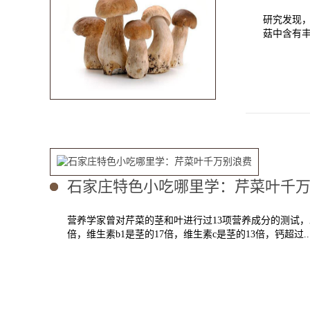
研究发现
菇中含有丰
石家庄特色小吃哪里学：芹菜叶千
营养学家曾对芹菜的茎和叶进行过13项营养成分的测试，
倍，维生素b1是茎的17倍，维生素c是茎的13倍，钙超过..