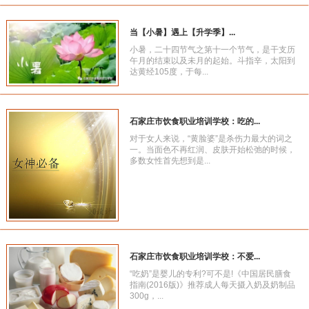
当【小暑】遇上【升学季】...
小暑，二十四节气之第十一个节气，是干支历
午月的结束以及未月的起始。斗指辛，太阳到
达黄经105度，于每...
石家庄市饮食职业培训学校：吃的...
对于女人来说，“黄脸婆”是杀伤力最大的词之
一。当面色不再红润、皮肤开始松弛的时候，
多数女性首先想到是...
石家庄市饮食职业培训学校：不爱...
“吃奶”是婴儿的专利?可不是!《中国居民膳食
指南(2016版)》推荐成人每天摄入奶及奶制品
300g，...